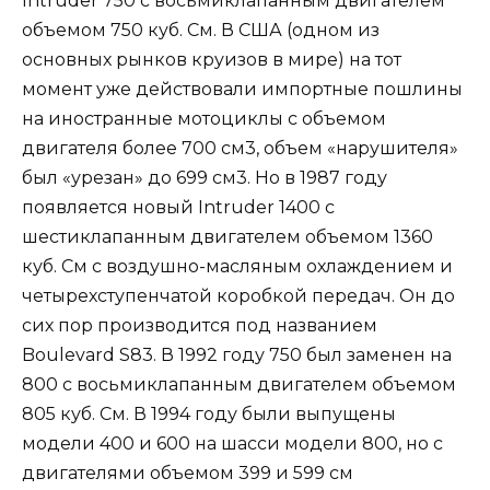
Intruder 750 с восьмиклапанным двигателем
объемом 750 куб. См. В США (одном из
основных рынков круизов в мире) на тот
момент уже действовали импортные пошлины
на иностранные мотоциклы с объемом
двигателя более 700 см3, объем «нарушителя»
был «урезан» до 699 см3. Но в 1987 году
появляется новый Intruder 1400 с
шестиклапанным двигателем объемом 1360
куб. См с воздушно-масляным охлаждением и
четырехступенчатой ​​коробкой передач. Он до
сих пор производится под названием
Boulevard S83. В 1992 году 750 был заменен на
800 с восьмиклапанным двигателем объемом
805 куб. См. В 1994 году были выпущены
модели 400 и 600 на шасси модели 800, но с
двигателями объемом 399 и 599 см