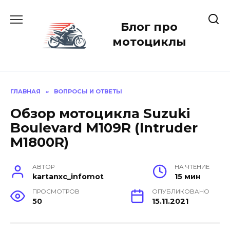
Перейти
к
Блог про
содержанию
мотоциклы
ГЛАВНАЯ
»
ВОПРОСЫ И ОТВЕТЫ
Обзор мотоцикла Suzuki
Boulevard M109R (Intruder
M1800R)
АВТОР
НА ЧТЕНИЕ
kartanxc_infomot
15 мин
ПРОСМОТРОВ
ОПУБЛИКОВАНО
50
15.11.2021